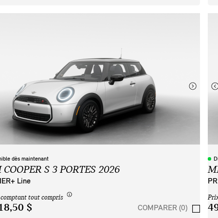
nible dès maintenant
D
 COOPER S 3 PORTES 2026
M
ER+ Line
PR
 comptant tout compris
Pri
18,50 $
49
COMPARER (0)