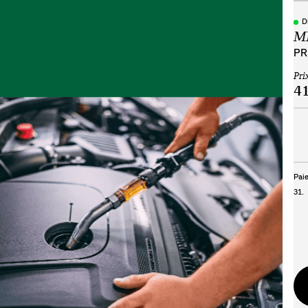
D
M
PR
Pri
41
Paie
31
.