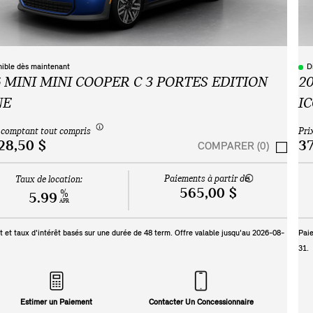
nible dès maintenant
D
 MINI MINI COOPER C 3 PORTES EDITION
2
NE
I
 comptant tout compris
Pri
28,50 $
37
COMPARER (0)
Paiements à partir de
Taux de location:
565,00 $
%
5.99
APR
 et taux d'intérêt basés sur une durée de
48
term. Offre valable jusqu'au
2026-08-
Paie
31
.
Estimer un Paiement
Contacter Un Concessionnaire