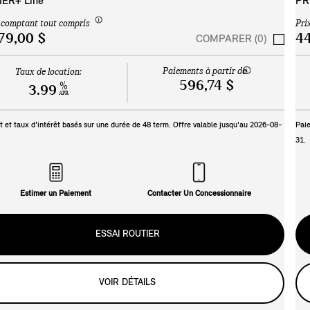
ER+ Line
PR
 comptant tout compris
Pri
79,00 $
44
COMPARER (0)
Paiements à partir de
Taux de location:
596,74 $
%
3.99
APR
 et taux d'intérêt basés sur une durée de
48
term. Offre valable jusqu'au
2026-08-
Paie
31
.
Estimer un Paiement
Contacter Un Concessionnaire
ESSAI ROUTIER
VOIR DÉTAILS