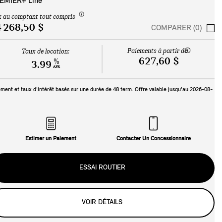
EMIER+ Line
x au comptant tout compris
 268,50 $
COMPARER (0)
Paiements à partir de
Taux de location:
627,60 $
%
3.99
APR
ment et taux d'intérêt basés sur une durée de
48
term. Offre valable jusqu'au
2026-08-
Estimer un Paiement
Contacter Un Concessionnaire
ESSAI ROUTIER
VOIR DÉTAILS