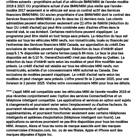
critères suivants : propriétaire actuel d’un véhicule BMW/MINI de l’année-modèle
2018 à 2027; OU propriétaire actuel d’une BMW/MINI plus vieille que l’année-
modèle 2017 seulement si le véhicule est sous un contrat actif des Services
financiers BMW/MINI; OU ancien propriétaire d’une BMW/MINI dont le contrat des
Services financiers BMW/MINI a pris fin dans les 12 derniers mois. Les clients
admissibles peuvent sélectionner seulement une (1) offre de fidélité (réduction du
taux OU crédit d’achat) qui peut être combinée avec d’autres offres dans le
marché visé, le cas échéant. Certaines restrictions peuvent s’appliquer. Le
programme peut être résilié en tout temps sans préavis. La réduction du taux est
valable sur tous les véhicules MINI neufs, non immatriculés, loués ou financés par
l’entremise des Services financiers MINI Canada, sur approbation du crédit.Des
exclusions de modèles peuvent s’appliquer. Réduction du taux d’intérêt allant
jusqu’à 1 % disponible sur certains termes jusqu’à 84 mois. Le taux le plus bas
disponible est de 0,10 %. OwnersChoiceMD n’est pas disponible au Québec. La
réduction du taux d'intérêt varie selon les modèles et peut être modifiée sans
préavis. Le crédit d’achat est valable sur tous les véhicules MINI neufs, non
immatriculés, achetés d’un concessionnaire MINI autorisé au Canada. Des
exclusions de modèles peuvent s’appliquer. Le crédit d’achat varie selon les
modèles et peut changer sans préavis. L’offre prend fin le 2 janvier 2025, pour une
livraison le 2 janvier 2025. Visitez votre concessionnaire MINI pour tous les détails.
*** L’appli MINI est compatible avec les véhicules MINI de l’année-modèle 2019 et
plus récentes conjointement avec l’option des services ConnectedDrive et un
téléphone intelligent compatible. Les applications et services en option sont sujets
à changements et pourraient varier selon l’emplacement ou d’autres facteurs. Ils
pourraient nécessiter des services, forfaits, abonnements et options
supplémentaires, et pourraient fonctionner seulement avec certains téléphones
intelligents et systèmes d’exploitation (téléphone intelligent non fourni). Les
applications ou services pourraient ne pas être disponibles pour tous les modèles
MINI. Amazon, Alexa et tous les noms de marque associés sont des marques
commerciales d'Amazon.com, Inc. ou de ses filiales. Apple et iPhone sont des
marques déposées d'Apple Inc.